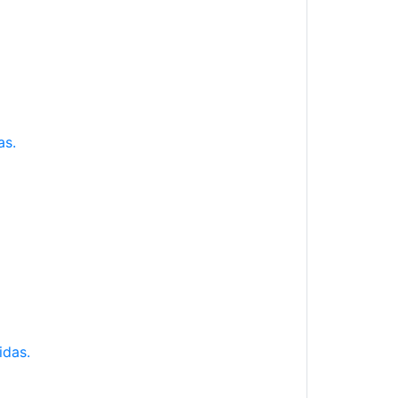
as.
idas.