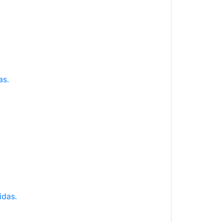
as.
idas.