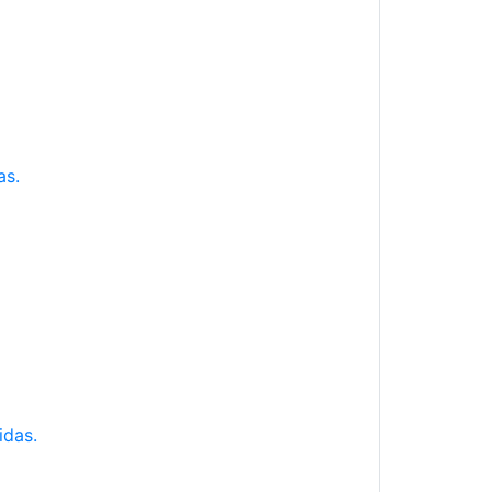
as.
idas.