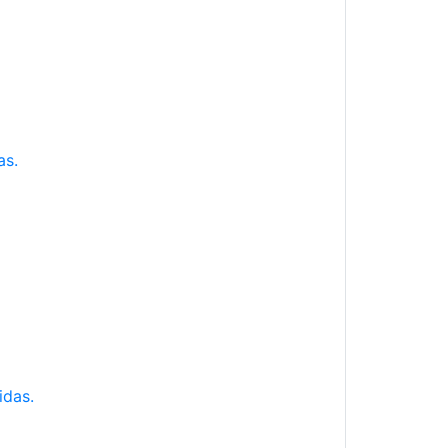
as.
idas.