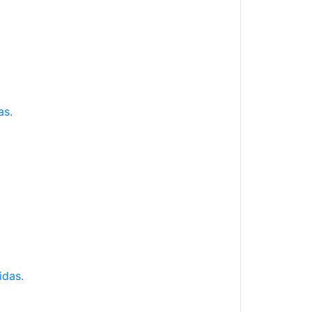
as.
idas.