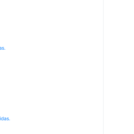
as.
idas.