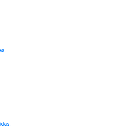
as.
idas.