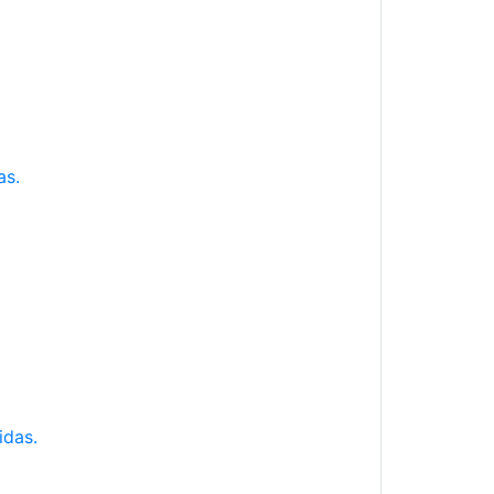
as.
idas.