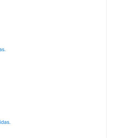
as.
idas.