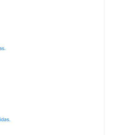
as.
idas.