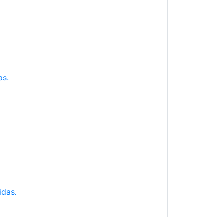
as.
idas.