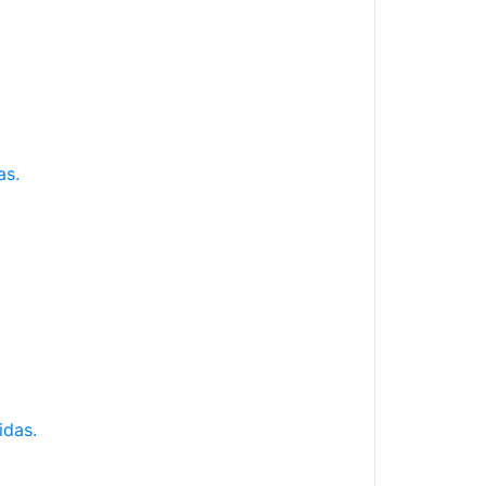
as.
idas.