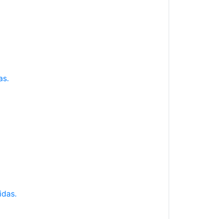
as.
idas.