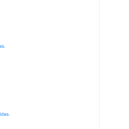
as.
idas.