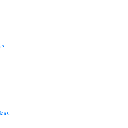
as.
idas.