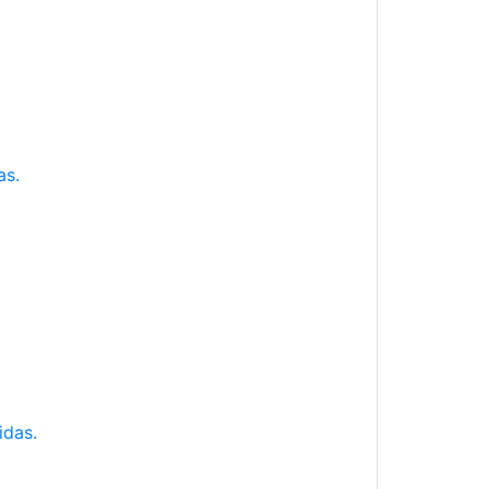
as.
idas.