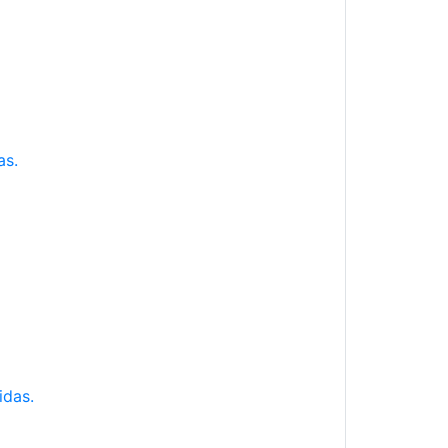
as.
idas.