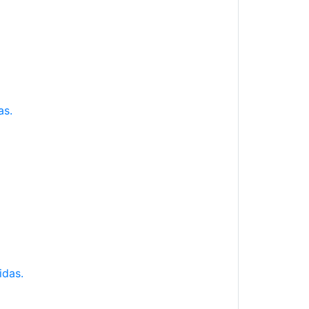
as.
idas.