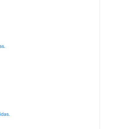
as.
idas.