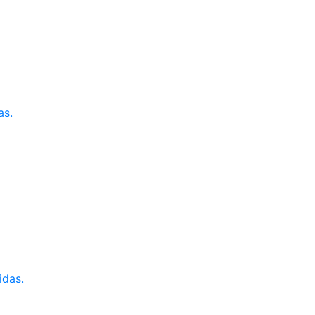
as.
idas.