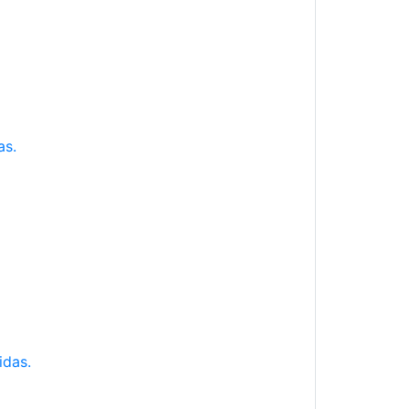
as.
idas.