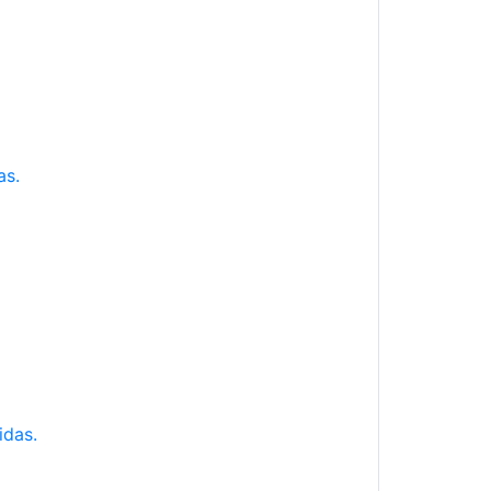
as.
idas.