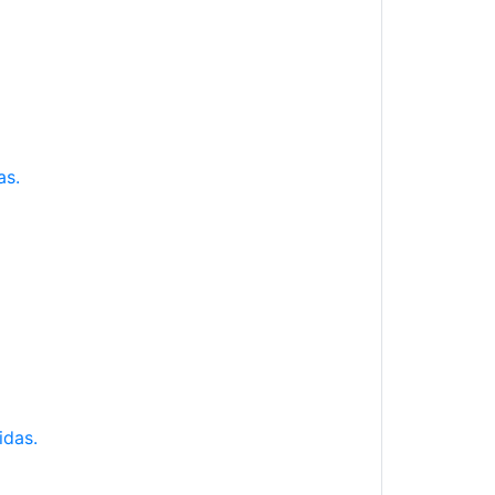
as.
idas.