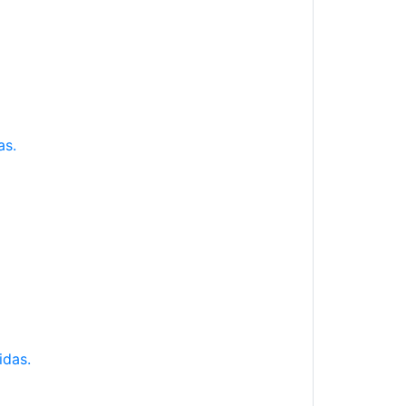
as.
idas.