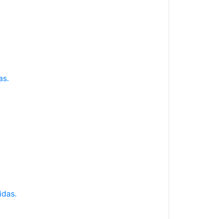
as.
idas.