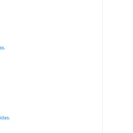
as.
idas.