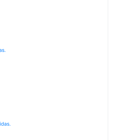
as.
idas.