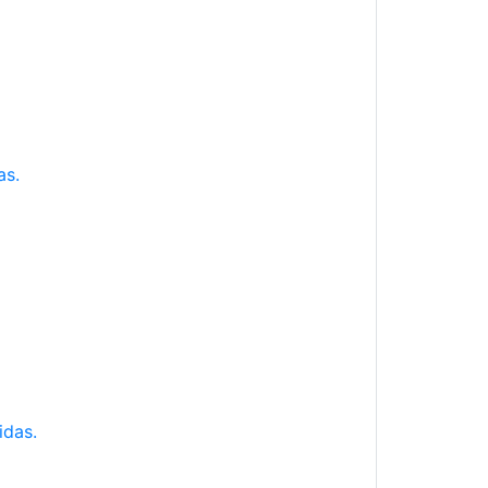
as.
idas.