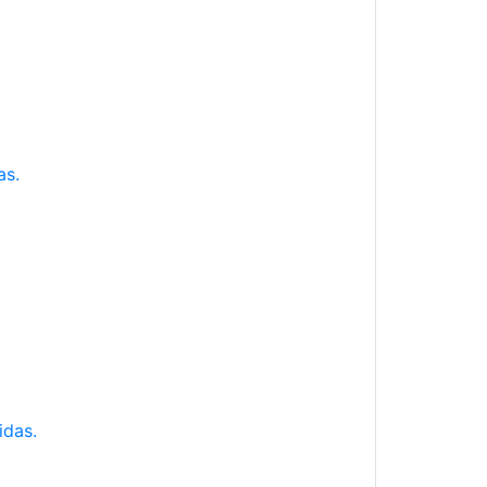
as.
idas.