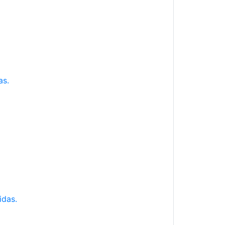
as.
idas.