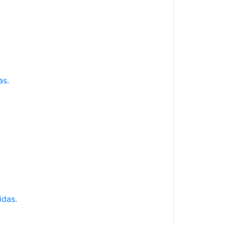
as.
idas.