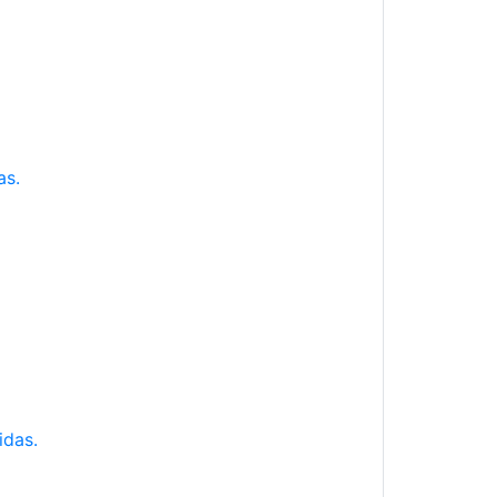
as.
idas.