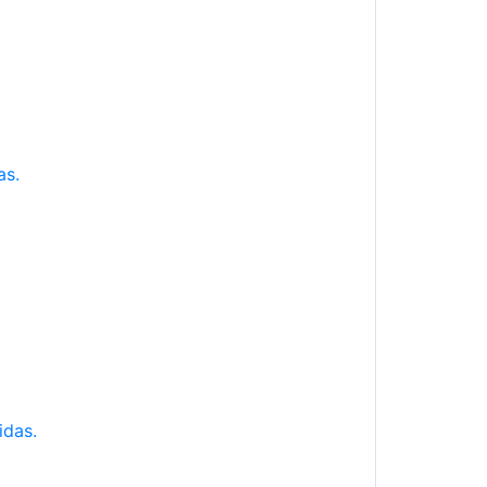
as.
idas.