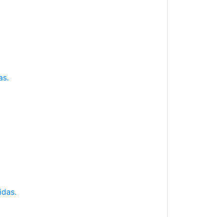
as.
idas.