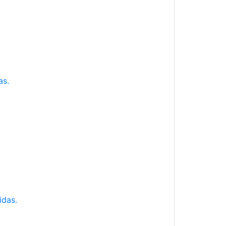
as.
idas.