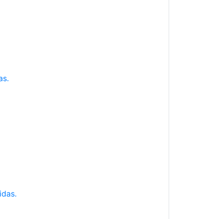
as.
idas.