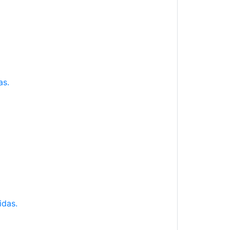
as.
idas.