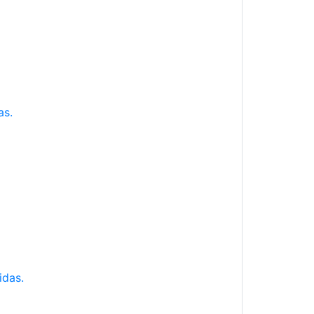
as.
idas.