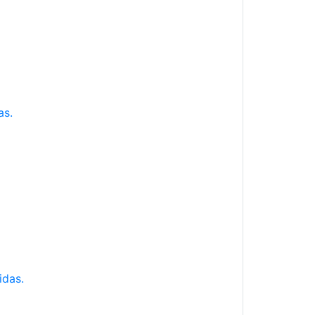
as.
idas.