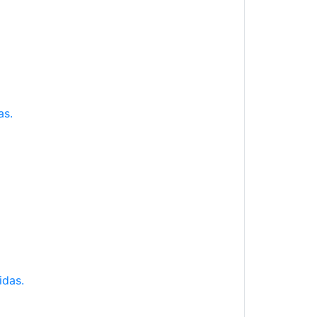
as.
idas.