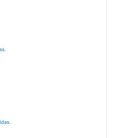
as.
idas.