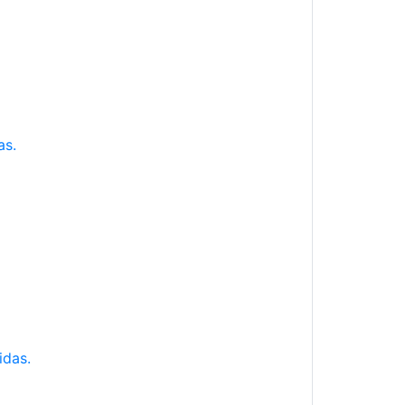
as.
idas.