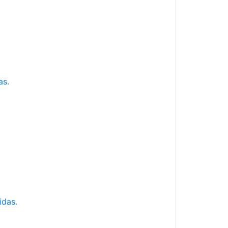
as.
idas.