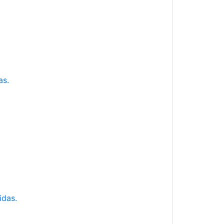
as.
idas.