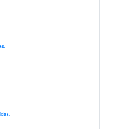
as.
idas.