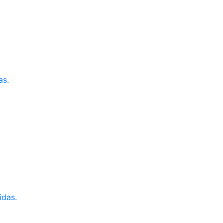
as.
idas.