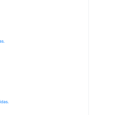
as.
idas.