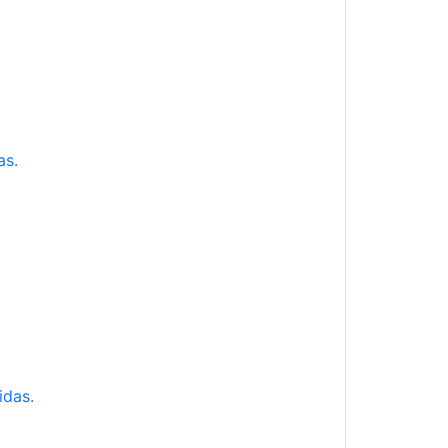
as.
idas.