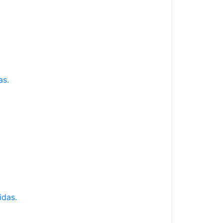
as.
idas.