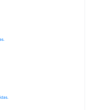
as.
idas.